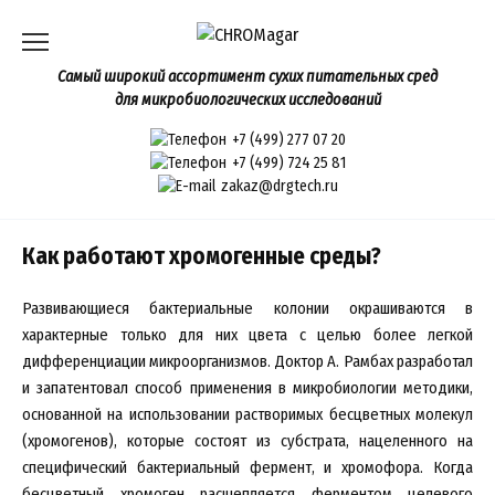
Перейти
к
содержанию
Самый широкий ассортимент сухих питательных сред
для микробиологических исследований
+7 (499) 277 07 20
+7 (499) 724 25 81
zakaz@drgtech.ru
Как работают хромогенные среды?
Развивающиеся бактериальные колонии окрашиваются в
характерные только для них цвета с целью более легкой
дифференциации микроорганизмов. Доктор А. Рамбах разработал
и запатентовал способ применения в микробиологии методики,
основанной на использовании растворимых бесцветных молекул
(хромогенов), которые состоят из субстрата, нацеленного на
специфический бактериальный фермент, и хромофора. Когда
бесцветный хромоген расщепляется ферментом целевого