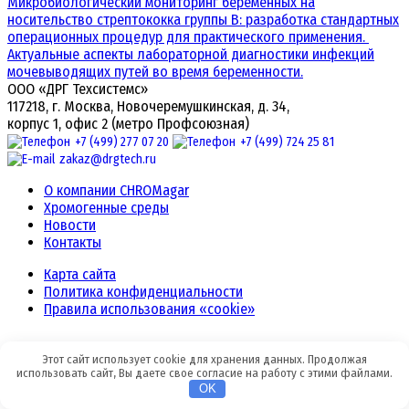
Микробиологический мониторинг беременных на
носительство стрептококка группы В: разработка стандартных
операционных процедур для практического применения.
Актуальные аспекты лабораторной диагностики инфекций
мочевыводящих путей во время беременности.
ООО «ДРГ Техсистемс»
117218, г. Москва, Новочеремушкинская, д. 34,
корпус 1, офис 2 (метро Профсоюзная)
+7 (499) 277 07 20
+7 (499) 724 25 81
zakaz@drgtech.ru
О компании CHROMagar
Хромогенные среды
Новости
Контакты
Карта сайта
Политика конфиденциальности
Правила использования «cookie»
© 2026
ДРГ Техсистемс, OOO
© | Все права защищены. Сделано
Этот сайт использует cookie для хранения данных. Продолжая
использовать сайт, Вы даете свое согласие на работу с этими файлами.
студией
Maxlyweb
OK