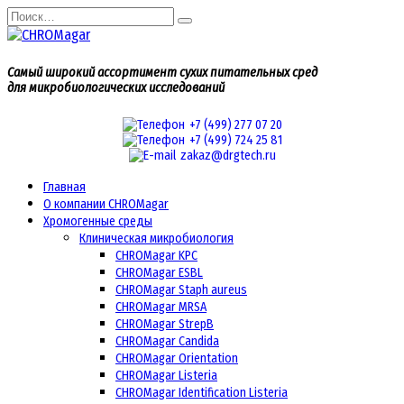
Перейти
Search
к
for:
содержанию
Самый широкий ассортимент сухих питательных сред
для микробиологических исследований
+7 (499) 277 07 20
+7 (499) 724 25 81
zakaz@drgtech.ru
Главная
О компании CHROMagar
Хромогенные среды
Клиническая микробиология
CHROMagar KPC
CHROMagar ESBL
CHROMagar Staph aureus
CHROMagar MRSA
CHROMagar StrepB
CHROMagar Candida
CHROMagar Orientation
CHROMagar Listeria
CHROMagar Identification Listeria