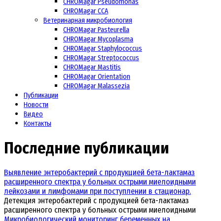
CHROMagar Pseudomonas
CHROMagar CCA
Ветеринарная микробиология
CHROMagar Pasteurella
CHROMagar Mycoplasma
CHROMagar Staphylococcus
CHROMagar Streptococcus
CHROMagar Mastitis
CHROMagar Orientation
CHROMagar Malassezia
Публикации
Новости
Видео
Контакты
Последние публикации
Выявление энтеробактерий с продукцией бета-лактамаз
расширенного спектра у больных острыми миелоидными
лейкозами и лимфомами при поступлении в стационар.
Детекция энтеробактерий с продукцией бета-лактамаз
расширенного спектра у больных острыми миелоидными
Микробиологический мониторинг беременных на