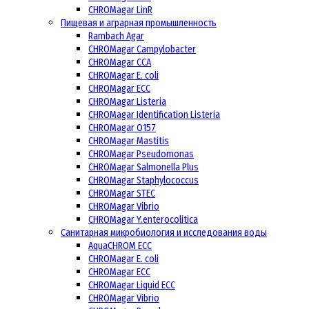
CHROMagar LinR
Пищевая и аграрная промышленность
Rambach Agar
CHROMagar Campylobacter
CHROMagar CCA
CHROMagar E. coli
CHROMagar ECC
CHROMagar Listeria
CHROMagar Identification Listeria
CHROMagar O157
CHROMagar Mastitis
CHROMagar Pseudomonas
CHROMagar Salmonella Plus
CHROMagar Staphylococcus
CHROMagar STEC
CHROMagar Vibrio
CHROMagar Y.enterocolitica
Санитарная микробиология и исследования воды
AquaCHROM ECC
CHROMagar E. coli
CHROMagar ECC
CHROMagar Liquid ECC
CHROMagar Vibrio