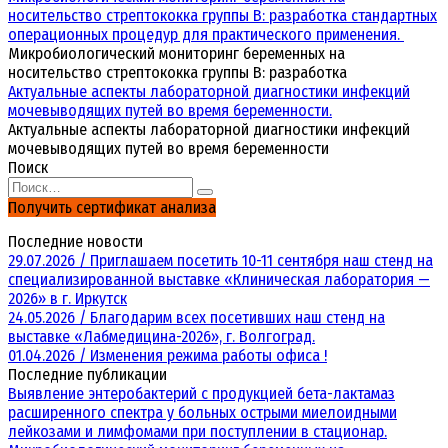
носительство стрептококка группы В: разработка стандартных
операционных процедур для практического применения.
Микробиологический мониторинг беременных на
носительство стрептококка группы В: разработка
Актуальные аспекты лабораторной диагностики инфекций
мочевыводящих путей во время беременности.
Актуальные аспекты лабораторной диагностики инфекций
мочевыводящих путей во время беременности
Поиск
Search
for:
Получить сертификат анализа
Последние новости
29.07.2026 / Приглашаем посетить 10-11 сентября наш стенд на
специализированной выставке «Клиническая лаборатория —
2026» в г. Иркутск
24.05.2026 / Благодарим всех посетивших наш стенд на
выставке «Лабмедицина-2026», г. Волгоград.
01.04.2026 / Изменения режима работы офиса !
Последние публикации
Выявление энтеробактерий с продукцией бета-лактамаз
расширенного спектра у больных острыми миелоидными
лейкозами и лимфомами при поступлении в стационар.