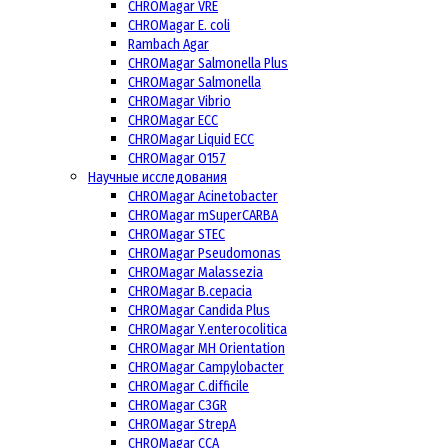
CHROMagar VRE
CHROMagar E. coli
Rambach Agar
CHROMagar Salmonella Plus
CHROMagar Salmonella
CHROMagar Vibrio
CHROMagar ECC
CHROMagar Liquid ECC
CHROMagar O157
Научные исследования
CHROMagar Acinetobacter
CHROMagar mSuperCARBA
CHROMagar STEC
CHROMagar Pseudomonas
CHROMagar Malassezia
CHROMagar B.cepacia
CHROMagar Candida Plus
CHROMagar Y.enterocolitica
CHROMagar MH Orientation
CHROMagar Campylobacter
CHROMagar C.difficile
CHROMagar C3GR
CHROMagar StrepA
CHROMagar CCA